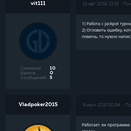
vit111
21 авг 2016 13:31
По
1) Работа с Jackpot тур
2) Отловить ошибку, ко
помочь, то нужно напи
Симпатии
10
Баллов
0
Сообщений
5
Vladpoker2015
9 июл 2017 10:54
По
Работает ли программа н