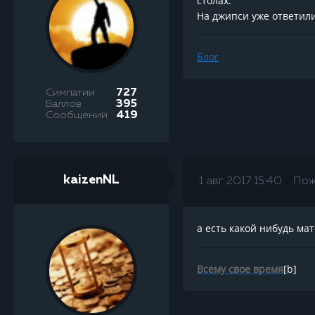
столах.
На джипси уже ответили
Блог
Симпатии
727
Баллов
395
Сообщений
419
kaizenNL
1 авг 2017 15:40
Пож
а есть какой нибудь ма
Всему свое время
[b]