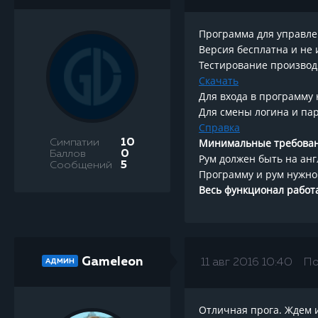
Программа для управле
Версия бесплатна и не
Тестирование производи
Скачать
Для входа в программу
Для смены логина и пар
Справка
Минимальные требован
Симпатии
10
Баллов
0
Рум должен быть на анг
Сообщений
5
Программу и рум нужно
Весь функционал работае
Gameleon
11 авг 2016 10:40
По
АДМИН
Отличная прога. Ждем 