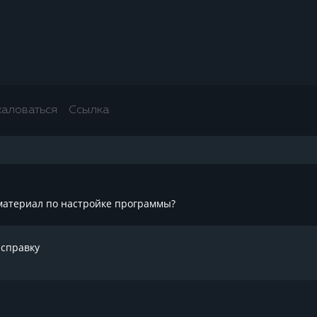
аловаться
Ссылка
 материал по настройке программы?
 справку