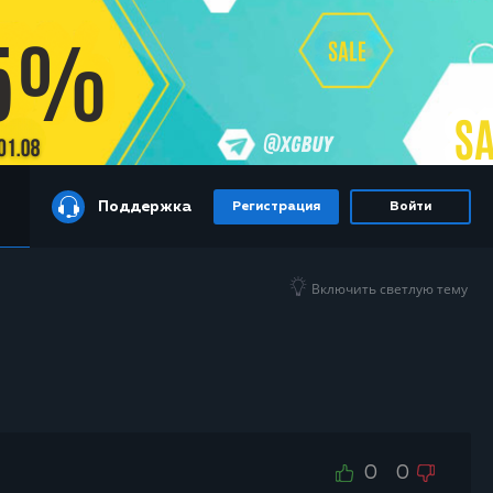
Поддержка
Регистрация
Войти
Включить светлую тему
0
0