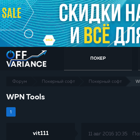
ПОКЕР
Форум
Покерный софт
Покерный софт
W
WPN Tools
1
vit111
11 авг 2016 10:35
По