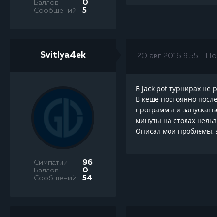
Баллов
0
Сообщений
5
Svitlya4ek
20 авг 2016 9:55
По
В jack pot турнирах не 
В кеше постоянно после
программы и запускатьс
минуты на столах нельз
Описал мои проблемы, э
Симпатии
96
Баллов
0
Сообщений
54