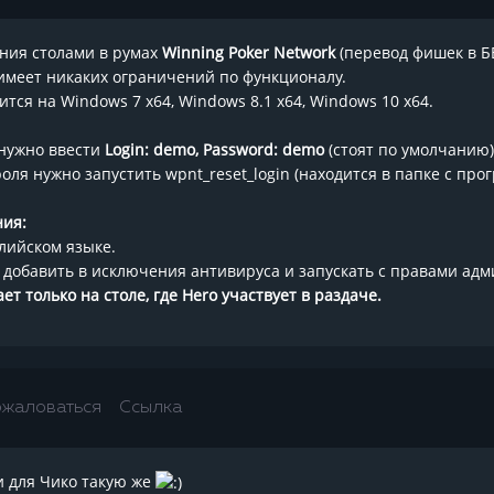
ния столами в румах
Winning Poker Network
(перевод фишек в ББ
 имеет никаких ограничений по функционалу.
тся на Windows 7 x64, Windows 8.1 x64, Windows 10 x64.
 нужно ввести
Login: demo, Password: demo
(стоят по умолчанию)
оля нужно запустить wpnt_reset_login (находится в папке с про
ия:
лийском языке.
 добавить в исключения антивируса и запускать с правами адм
т только на столе, где Hero участвует в раздаче.
жаловаться
Ссылка
и для Чико такую же