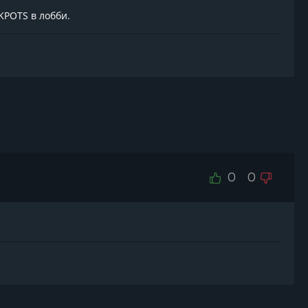
KPOTS в лобби.
0
0