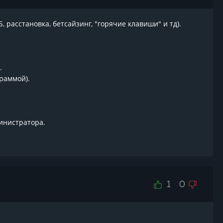
, расстановка, бетсайзинг, "горячие клавиши" и тд).
.
граммой).
инистратора.
1
0