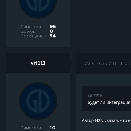
Симпатии
96
Баллов
0
Сообщений
54
vit111
17 авг 2016 7:41
Пож
Цитата
Будет ли интеграция
Автор H2N сказал, что 
Симпатии
10