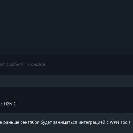
аловаться
Ссылка
 с H2N ?
не раньше сентября будет заниматься интеграцией с WPN Tools