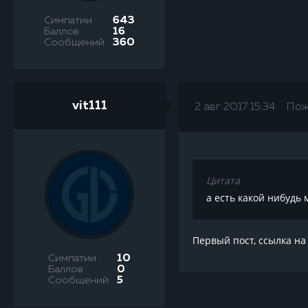
Симпатии
643
Баллов
16
Сообщений
360
vit111
2 авг 2017 15:34
Пож
Цитата
а есть какой нибудь
Первый пост, ссылка на
Симпатии
10
Баллов
0
Сообщений
5