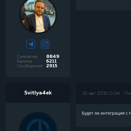
Симпатии
8849
Баллов
6211
Сообщений
2915
Svitlya4ek
16 авг 2016 0:04
По
Будет ли интеграция с 