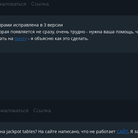
жаловаться
Ссылка
нирами исправлена в 3 версии
торая появляется не сразу, очень трудно - нужна ваша помощь,
сать на
почту
- я объясню как это сделать.
жаловаться
Ссылка
а jackpot tables? На сайте написано, что не работает
САЙТ
. Я 