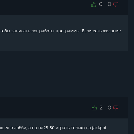
0
0
 чтобы записать лог работы программы. Если есть желание
2
0
зашел в лобби, а на нл25-50 играть только на jackpot