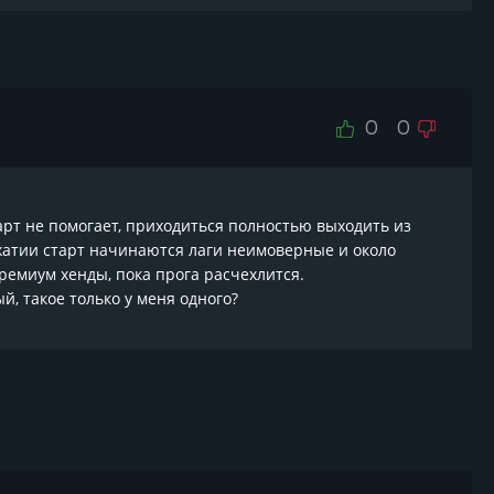
0
0
тарт не помогает, приходиться полностью выходить из
ажатии старт начинаются лаги неимоверные и около
премиум хенды, пока прога расчехлится.
й, такое только у меня одного?