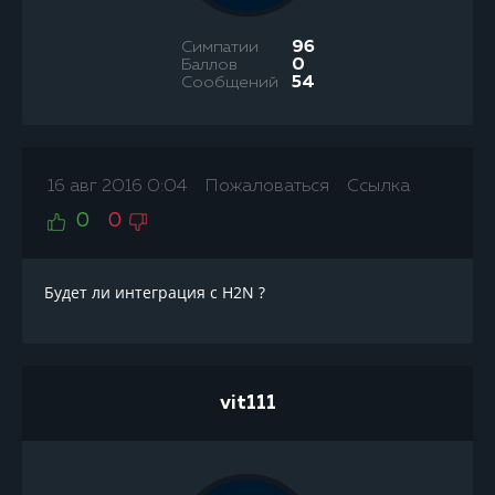
Симпатии
96
Баллов
0
Сообщений
54
16 авг 2016 0:04
Пожаловаться
Ссылка
0
0
Будет ли интеграция с H2N ?
vit111