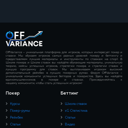
OffVariance – уникальная платформа для игроков, которых интересует покер и
ставки. Мы обучаем игроков самых разных уровней покеру и беттингу и
предоставляем лучшие материалы и инструменты по ставкам на спорт. В
Школе покера и Школе ставок вы найдёте обучающие материалы, уникальную
теорию, кейсы успешных игроков, стратегии покера и стратегии ставок и
лучшую программу для ставок. Мы выплачиваем игрокам высокий
дополнительный рейкбек в лучших покерных румах. Форум OffVariance –
уникальное комьюнити успешных бетторов и покеристов. Здесь вы найдёте
единомышленников в покере и ставках. Присоединяйтесь к
нашему комьюнити, чтобы стать успешным игроком!
Покер
Беттинг
Курсы
Школа ставок
Покер-румы
xG Статистика
Рейкбек
Статьи
Статьи
Видео