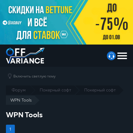
Включить светлую тему
Форум
Покерный софт
Покерный софт
WPN Tools
WPN Tools
1