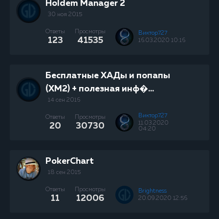
Holdem Manager 2
30 ноя 2015
Ответы
Просмотры
Виктор727
123
41535
16.03.2020 10:16
Бесплатные ХАДы и попапы
(ХМ2) + полезная инф�...
14 сен 2016
Виктор727
Ответы
Просмотры
11.03.2020
20
30730
04:20
PokerChart
18 сен 2015
Ответы
Просмотры
Brightness
11
12006
20.09.2020 12:56