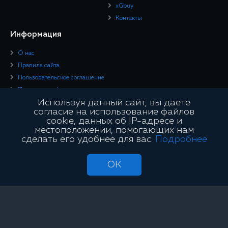
xGbuy
Контакты
Информация
О нас
Правила сайта
Пользовательское соглашение
Политика конфиденциальности
Используя данный сайт, вы даете
Юридическая информация
согласие на использование файлов
cookie, данных об IP-адресе и
Подписывайтесь
местоположении, помогающих нам
сделать его удобнее для вас.
Подробнее
OK
Сайт является информационным и не занимается проведением азартных
игр и лотерей с использованием сети «Интернет»
OffVariance © 2026. Все права защищены.