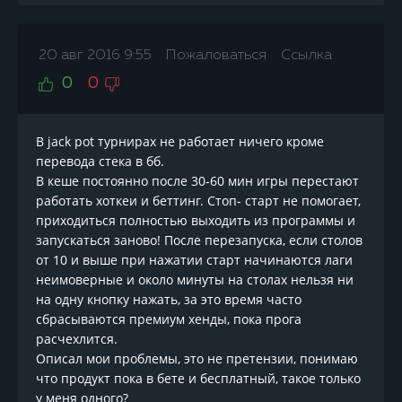
20 авг 2016 9:55
Пожаловаться
Ссылка
0
0
В jack pot турнирах не работает ничего кроме
перевода стека в бб.
В кеше постоянно после 30-60 мин игры перестают
работать хоткеи и беттинг. Стоп- старт не помогает,
приходиться полностью выходить из программы и
запускаться заново! После перезапуска, если столов
от 10 и выше при нажатии старт начинаются лаги
неимоверные и около минуты на столах нельзя ни
на одну кнопку нажать, за это время часто
сбрасываются премиум хенды, пока прога
расчехлится.
Описал мои проблемы, это не претензии, понимаю
что продукт пока в бете и бесплатный, такое только
у меня одного?