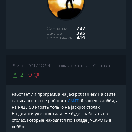
Симпатии
727
Баллов
395
Сообщений
419
9 июл 2017 10:54
Пожаловаться
Ссылка
2
0
Работает ли программа на jackpot tables? На сайте
написано, что не работает
САЙТ
. Я зашел в лобби, а
на нл25-50 играть только на jackpot столах.
На джипси уже ответили. Не будет работать на
столах, которые находятся по вкладе JACKPOTS в
лобби.