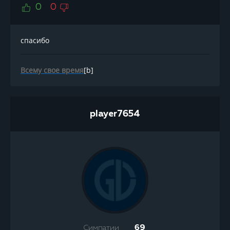
0
0
спасибо
Всему свое время
[b]
player7654
Симпатии
69