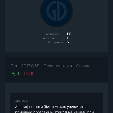
Симпатии
10
Баллов
0
Сообщений
5
7 авг 2017 8:58
Пожаловаться
Ссылка
1
0
Цитата
А шрифт ставки (бета) можно увеличить с
помощью программы этой? Я не нашел. Или