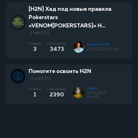
[H2N] Хад под новые правила
Pokerstars
«VENOM[POKERSTARS]» H...
3 мар 2019
Ответы
Просмотры
hlebushkin74
3
3473
23.08.2020 12:53
Помогите освоить H2N
11 янв 2020
Rapax
Ответы
Просмотры
14.01.2020
1
2390
04:46